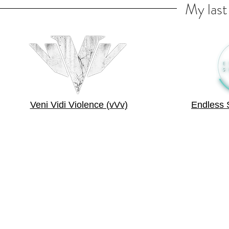
My last
Veni Vidi Violence (vVv)
Endless 
+33 6 11 85 19 42
carliez.camille@gmail.com
Camille Carliez